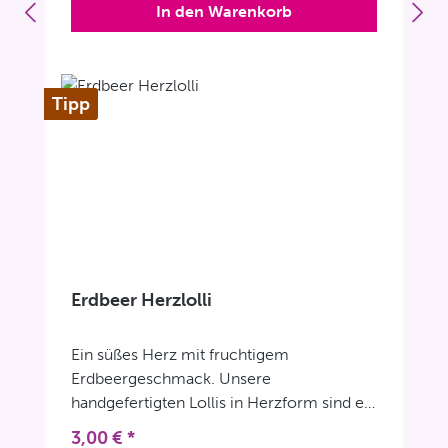
In den Warenkorb
Brausefüllung kann es bei der Böttcher-
Brause zu Bruch der Bonbons kommen,
sodass sich am Boden des Glases
Brausepulver und Bonbon-Stücke
Tipp
absetzen.
Erdbeer Herzlolli
Ein süßes Herz mit fruchtigem
Erdbeergeschmack. Unsere
handgefertigten Lollis in Herzform sind ein
schönes und leckeres Geschenk.
Regulärer Preis:
3,00 €
*