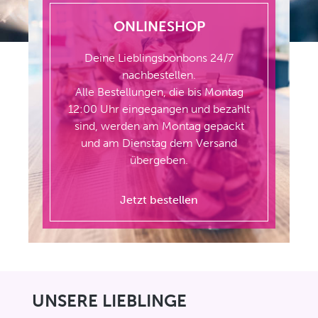
ONLINESHOP
Deine Lieblingsbonbons 24/7
nachbestellen.
Alle Bestellungen, die bis Montag
12:00 Uhr eingegangen und bezahlt
sind, werden am Montag gepackt
und am Dienstag dem Versand
übergeben.
Jetzt bestellen
Produktgalerie überspringen
UNSERE LIEBLINGE