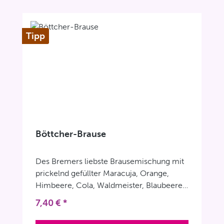
Tipp
Böttcher-Brause
Des Bremers liebste Brausemischung mit
prickelnd gefüllter Maracuja, Orange,
Himbeere, Cola, Waldmeister, Blaubeere,
Brombeere & Sauerkirsche. Achtung:
Regulärer Preis:
7,40 €
*
Aufgrund der dünnen Zuckerschicht der
Bonbons in Kombination mit der