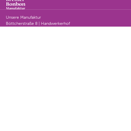
Unsere Manufaktur
Böttcherstraße 8 | Handwerkerhof
E-Mail:
info@bremer-bonbon-manufaktur.de
Telefon:
0421 / 223 427 22
Unsere aktuellen Öffnungszeiten ansehen
Unsere Werkstatt
Marterburg 30 | Schnoor
Telefon:
0421 / 223 427 22
Unsere aktuellen Öffnungszeiten ansehen