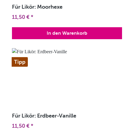
Für Likör: Moorhexe
Regulärer Preis:
11,50 €
*
In den Warenkorb
Tipp
Für Likör: Erdbeer-Vanille
Regulärer Preis:
11,50 €
*