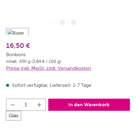
16,50 €
Bonbons
Inhalt:
430 g
(3,84 € / 100 g)
Preise inkl. MwSt. zzgl. Versandkosten
Sofort verfügbar, Lieferzeit: 1-7 Tage
Produkt Anzahl: Gib den gewünschten Wert
In den Warenkorb
Glas